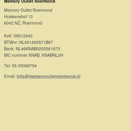
Memory Outlet Roermond
Memory Outlet Roermond
Huiskenshof 13
6042 NZ, Roermond
KvK: 58512543
BTWnr: NL001493571B97
Bank: NL46KNAB0255561873
BIC nummer KNAB: KNABNL2H
Tel: 06-39368794
Email:
info@memoryoutletroermond.nl