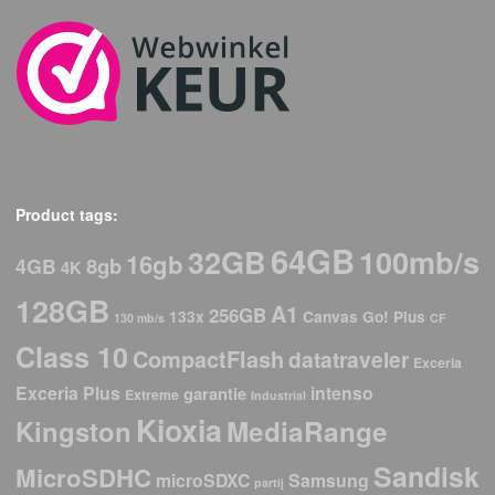
Product tags:
64GB
32GB
100mb/s
16gb
8gb
4GB
4K
128GB
A1
256GB
133x
Canvas Go! Plus
130 mb/s
CF
Class 10
CompactFlash
datatraveler
Exceria
Exceria Plus
intenso
garantie
Extreme
Industrial
Kioxia
Kingston
MediaRange
Sandisk
MicroSDHC
microSDXC
Samsung
partij