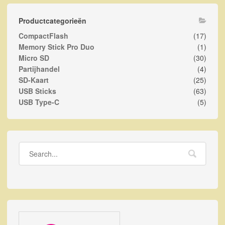
Productcategorieën
CompactFlash
(17)
Memory Stick Pro Duo
(1)
Micro SD
(30)
Partijhandel
(4)
SD-Kaart
(25)
USB Sticks
(63)
USB Type-C
(5)