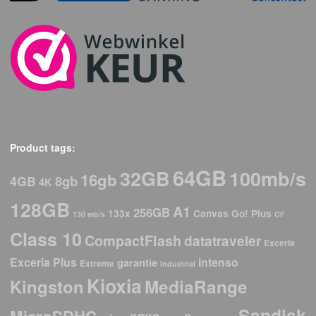
Product tags:
64GB
32GB
100mb/s
16gb
8gb
4GB
4K
128GB
A1
256GB
133x
Canvas Go! Plus
130 mb/s
CF
Class 10
CompactFlash
datatraveler
Exceria
Exceria Plus
intenso
garantie
Extreme
Industrial
Kioxia
Kingston
MediaRange
Sandisk
MicroSDHC