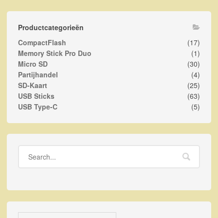
Productcategorieën
CompactFlash
(17)
Memory Stick Pro Duo
(1)
Micro SD
(30)
Partijhandel
(4)
SD-Kaart
(25)
USB Sticks
(63)
USB Type-C
(5)