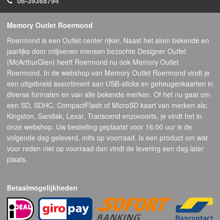
06-39368794
Memory Outlet Roermond
Roermond is een Outlet center rijker. Naast het alom bekende en
jaarlijks door miljoenen mensen bezochte Designer Outlet
(McArthurGlen) heeft Roermond nu ook Memory Outlet
Roermond. In de webshop van Memory Outlet Roermond vindt je
een uitgebreid assortiment aan USB-sticks en geheugenkaarten in
diverse formaten en van alle bekende merken. Of het nu gaat om
een SD, SDHC, CompactFlash of MicroSD kaart van merken als:
Kingston, Sandisk, Lexar, Transcend enzovoorts, je vindt het in
onze webshop. Uw bestelling geplaatst voor 16:00 uur is de
volgende dag geleverd, mits op voorraad. Is een product om wat
voor reden niet op voorraad dan vindt de levering een dag later
plaats.
Betaalmogelijkheden