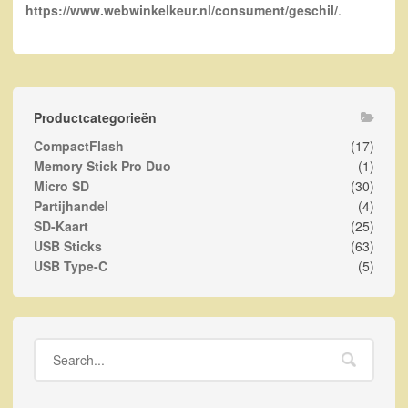
https://www.webwinkelkeur.nl/consument/geschil/
.
Productcategorieën
CompactFlash
(17)
Memory Stick Pro Duo
(1)
Micro SD
(30)
Partijhandel
(4)
SD-Kaart
(25)
USB Sticks
(63)
USB Type-C
(5)