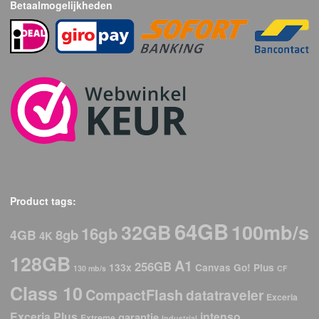
Betaalmogelijkheden
Product tags:
64GB
32GB
100mb/s
16gb
8gb
4GB
4K
128GB
A1
256GB
133x
Canvas Go! Plus
130 mb/s
CF
Class 10
CompactFlash
datatraveler
Exceria
Exceria Plus
intenso
garantie
Extreme
Industrial