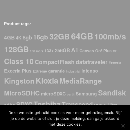
Product tags:
64GB
32GB
100mb/s
16gb
8gb
4GB
4K
128GB
A1
256GB
133x
Canvas Go! Plus
130 mb/s
CF
Class 10
CompactFlash
datatraveler
Exceria
Exceria Plus
intenso
garantie
Extreme
Industrial
Kioxia
Kingston
MediaRange
Sandisk
MicroSDHC
microSDXC
Samsung
partij
Toshiba
SDXC
Transcend
sdhc
Ultra
UHS-1
USB
Deze website gebruikt cookies voor meer gebruiksgemak. Blijf
USb 2.0
USB 3.2
USB 3.0
USB-C
USB 3.1
je op de website of sluit je deze melding, dan ga je akkoord
stick
met deze cookies.
V30
Verbatim