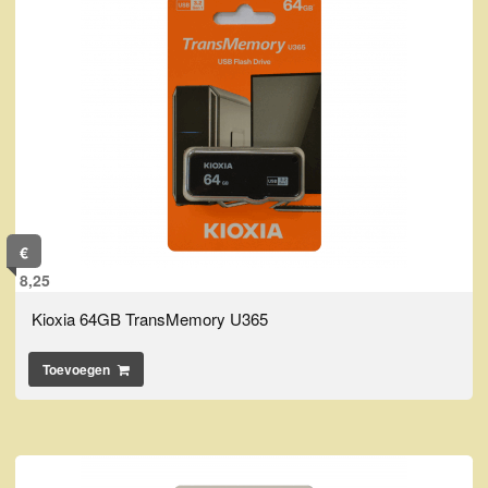
€
8,25
Kioxia 64GB TransMemory U365
Toevoegen