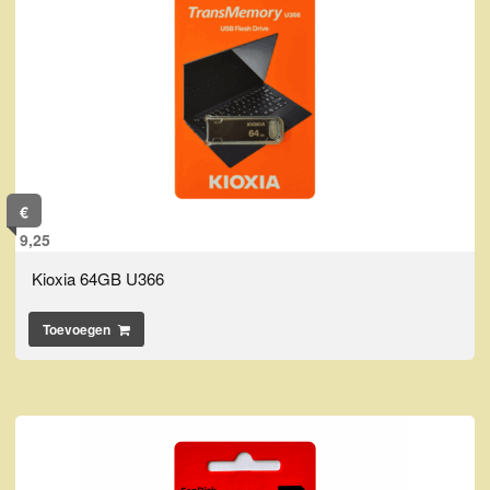
€
9,25
Kioxia 64GB U366
Toevoegen