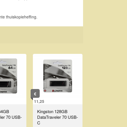
hte thuiskopieheffing.
€
11,25
 64GB
Kingston 128GB
ler 70 USB-
DataTraveler 70 USB-
C