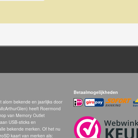
Betaalmogelijkheden
t alom bekende en jaarlijks door
(McArthurGlen) heeft Roermond
hop van Memory Outlet
 aan USB-sticks en
alle bekende merken. Of het nu
oSD kaart van merken als: