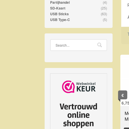
(4)
Partijhandel
(25)
SD-Kaart
(63)
USB Sticks
(5)
USB Type-C
€
6,7
M
M