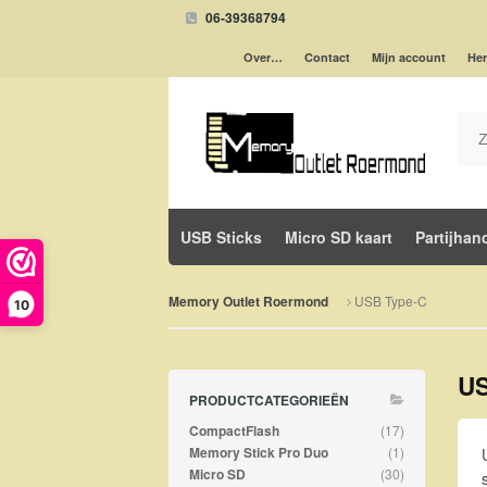
06-39368794
Over…
Contact
Mijn account
Her
USB Sticks
Micro SD kaart
Partijhan
USB Type-C
Memory Outlet Roermond
10
US
PRODUCTCATEGORIEËN
(17)
CompactFlash
(1)
Memory Stick Pro Duo
(30)
Micro SD