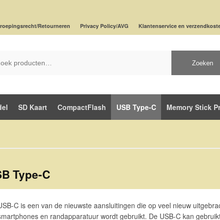
roepingsrecht/Retourneren
Privacy Policy/AVG
Klantenservice en verzendkost
Zoeken
del
SD Kaart
CompactFlash
USB Type-C
Memory Stick P
B Type-C
USB-C is een van de nieuwste aansluitingen die op veel nieuw uitgebra
smartphones en randapparatuur wordt gebruikt. De USB-C kan gebrui