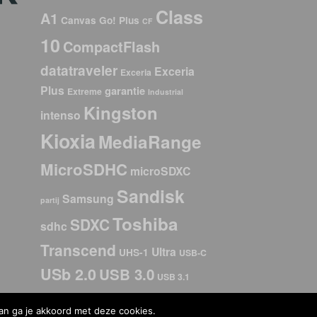
Class
A1
Canvas Go! Plus
CF
10
CompactFlash
datatraveler
Exceria
Exceria
Plus
garantie
Extreme
Industrial
Kingston
intenso
Kioxia
MediaRange
MicroSDHC
microSDXC
Sandisk
Samsung
partij
Toshiba
SDXC
sdhc
Transcend
Ultra
UHS-1
USB-C
USb 2.0
USB 3.0
USB 3.1
USB stick
USB 3.2
V30
dan ga je akkoord met deze cookies.