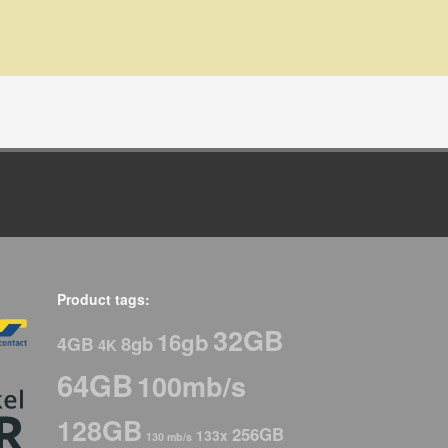
Product tags:
32GB
16gb
8gb
4GB
4K
64GB
100mb/s
128GB
256GB
133x
130 mb/s