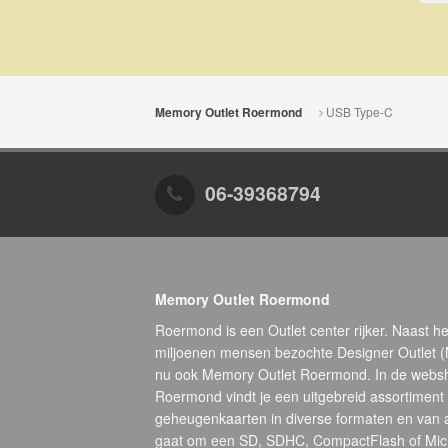
USB Type-C
Memory Outlet Roermond
06-39368794
Memory Outlet Roermond
Roermond is een Outlet center rijker. Naast he
miljoenen mensen bezochte Designer Outlet 
nu ook Memory Outlet Roermond. In de webs
Roermond vindt je een uitgebreid assortiment
geheugenkaarten in diverse formaten en van 
gaat om een SD, SDHC, CompactFlash of Micr