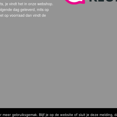
s, je vindt het in onze webshop.
volgende dag geleverd, mits op
et op voorraad dan vindt de
 meer gebruiksgemak. Blijf je op de website of sluit je deze melding, 