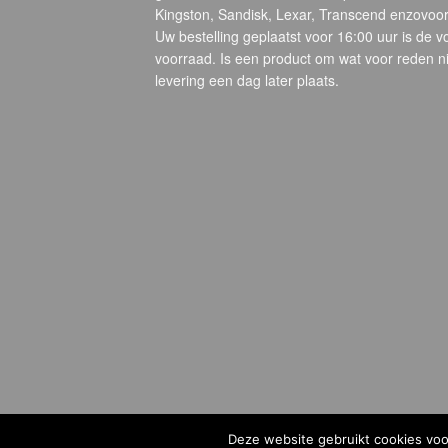
Kingston, Sandisk, Lexar, Transcend enzovoort
Uw bestelling geplaatst voor 16:00 uur is de 
voorraad. Is een product om wat voor reden ni
levering een dag later plaats.
Deze website gebruikt cookies voor