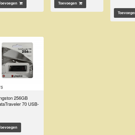
Toevoegen
Toevoegen
Toevoege
75
ingston 256GB
taTraveler 70 USB-
Toevoegen