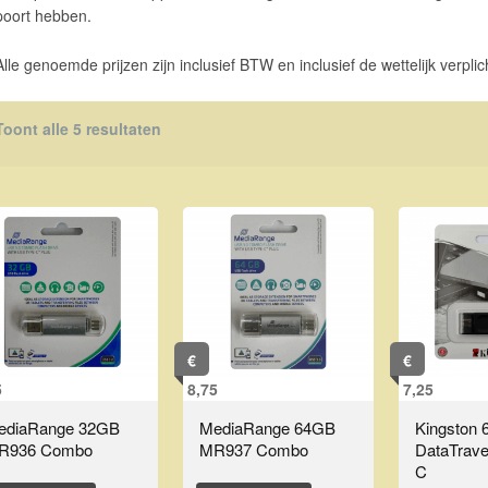
poort hebben.
Alle genoemde prijzen zijn inclusief BTW en inclusief de wettelijk verplic
Toont alle 5 resultaten
€
€
5
8,75
7,25
ediaRange 32GB
MediaRange 64GB
Kingston
R936 Combo
MR937 Combo
DataTrave
C