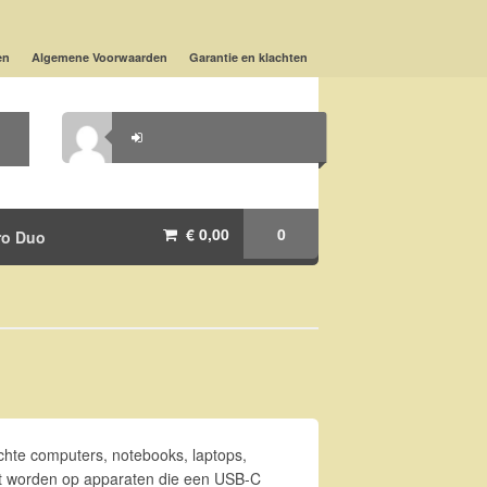
en
Algemene Voorwaarden
Garantie en klachten
€ 0,00
0
ro Duo
chte computers, notebooks, laptops,
kt worden op apparaten die een USB-C