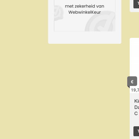
€
19,
K
Da
C