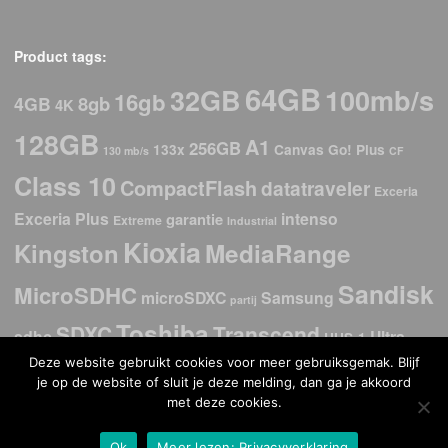
Product tags:
64GB
32GB
100mb/s
16gb
8gb
4GB
4K
128GB
A1
256GB
133x
Canvas Go! Plus
130 mb/s
CF
Class 10
CompactFlash
datatraveler
Exceria
Exceria Plus
intenso
garantie
Extreme
Industrial
Kioxia
Kingston
MediaRange
Sandisk
MicroSDHC
microSDXC
Samsung
partij
Toshiba
SDXC
Transcend
sdhc
Ultra
UHS-1
Deze website gebruikt cookies voor meer gebruiksgemak. Blijf
USB
USb 2.0
USB 3.2
USB 3.0
USB-C
USB 3.1
je op de website of sluit je deze melding, dan ga je akkoord
stick
met deze cookies.
V30
Verbatim
Ok
Meer lezen: Privacyverklaring