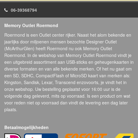
06-39368794
Memory Outlet Roermond
Roermond is een Outlet center rijker. Naast het alom bekende en
jaarlijks door miljoenen mensen bezochte Designer Outlet
(McArthurGlen) heeft Roermond nu ook Memory Outlet
Roermond. In de webshop van Memory Outlet Roermond vindt je
een uitgebreid assortiment aan USB-sticks en geheugenkaarten in
diverse formaten en van alle bekende merken. Of het nu gaat om
een SD, SDHC, CompactFlash of MicroSD kaart van merken als:
Kingston, Sandisk, Lexar, Transcend enzovoorts, je vindt het in
onze webshop. Uw bestelling geplaatst voor 16:00 uur is de
volgende dag geleverd, mits op voorraad. Is een product om wat
voor reden niet op voorraad dan vindt de levering een dag later
plaats.
Betaalmogelijkheden