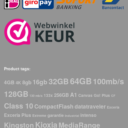
Product tags:
64GB
32GB
100mb/s
16gb
8gb
4GB
4K
128GB
A1
256GB
133x
Canvas Go! Plus
130 mb/s
CF
Class 10
CompactFlash
datatraveler
Exceria
Exceria Plus
intenso
garantie
Extreme
Industrial
Kioxia
Kingston
MediaRange