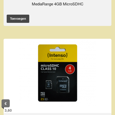
MediaRange 4GB MicroSDHC
Toevoegen
€
3,60