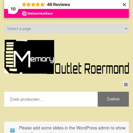
×
46
Reviews
10
Zoeken
Please add some slides in the WordPress admin to show