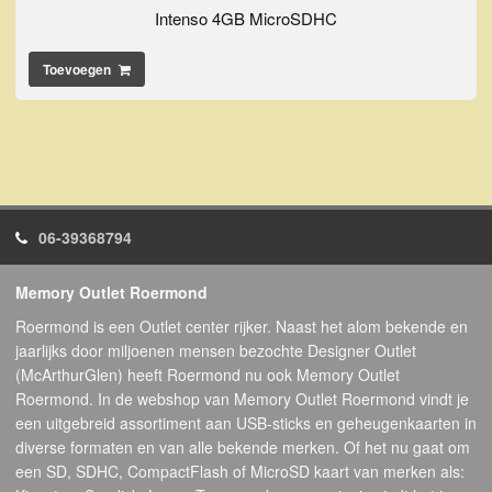
Intenso 4GB MicroSDHC
Toevoegen
06-39368794
Memory Outlet Roermond
Roermond is een Outlet center rijker. Naast het alom bekende en
jaarlijks door miljoenen mensen bezochte Designer Outlet
(McArthurGlen) heeft Roermond nu ook Memory Outlet
Roermond. In de webshop van Memory Outlet Roermond vindt je
een uitgebreid assortiment aan USB-sticks en geheugenkaarten in
diverse formaten en van alle bekende merken. Of het nu gaat om
een SD, SDHC, CompactFlash of MicroSD kaart van merken als: