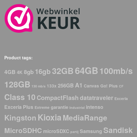
Product tags:
64GB
32GB
100mb/s
16gb
8gb
4GB
4K
128GB
A1
256GB
133x
Canvas Go! Plus
130 mb/s
CF
Class 10
CompactFlash
datatraveler
Exceria
Exceria Plus
intenso
garantie
Extreme
Industrial
Kioxia
Kingston
MediaRange
Sandisk
MicroSDHC
microSDXC
Samsung
partij