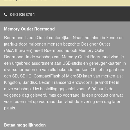
06-39368794
Memory Outlet Roermond
Roermond is een Outlet center rijker. Naast het alom bekende en
jaarlijks door miljoenen mensen bezochte Designer Outlet
(McArthurGlen) heeft Roermond nu ook Memory Outlet
Roermond. In de webshop van Memory Outlet Roermond vindt je
een uitgebreid assortiment aan USB-sticks en geheugenkaarten in
diverse formaten en van alle bekende merken. Of het nu gaat om
een SD, SDHC, CompactFlash of MicroSD kaart van merken als:
Kingston, Sandisk, Lexar, Transcend enzovoorts, je vindt het in
onze webshop. Uw bestelling geplaatst voor 16:00 uur is de
volgende dag geleverd, mits op voorraad. Is een product om wat
voor reden niet op voorraad dan vindt de levering een dag later
plaats.
Betaalmogelijkheden