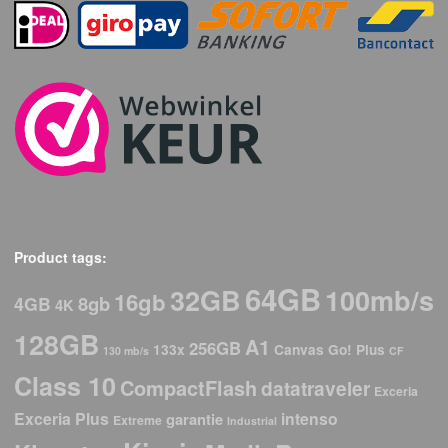
Product tags:
64GB
32GB
100mb/s
16gb
8gb
4GB
4K
128GB
A1
256GB
133x
Canvas Go! Plus
130 mb/s
CF
Class 10
CompactFlash
datatraveler
Exceria
Exceria Plus
intenso
garantie
Extreme
Industrial