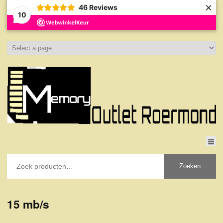
×
46
Reviews
10
Zoeken
15 mb/s