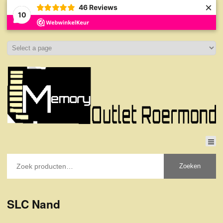
×
46
Reviews
10
Zoeken
SLC Nand