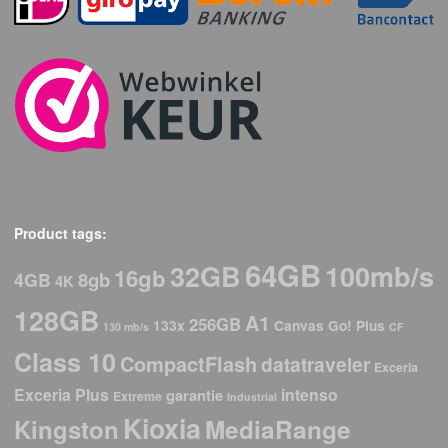
Product tags:
64GB
32GB
100mb/s
16gb
8gb
4GB
4K
128GB
A1
256GB
133x
Canvas Go! Plus
130 mb/s
CF
Class 10
CompactFlash
datatraveler
Exceria
Exceria Plus
intenso
garantie
Extreme
Industrial
Kioxia
Kingston
MediaRange