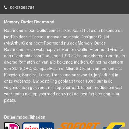
06-39368794
Memory Outlet Roermond
Roermond is een Outlet center rijker. Naast het alom bekende en
jaarlijks door miljoenen mensen bezochte Designer Outlet
(McArthurGlen) heeft Roermond nu ook Memory Outlet
Roermond. In de webshop van Memory Outlet Roermond vindt je
een uitgebreid assortiment aan USB-sticks en geheugenkaarten in
diverse formaten en van alle bekende merken. Of het nu gaat om
een SD, SDHC, CompactFlash of MicroSD kaart van merken als:
Kingston, Sandisk, Lexar, Transcend enzovoorts, je vindt het in
onze webshop. Uw bestelling geplaatst voor 16:00 uur is de
volgende dag geleverd, mits op voorraad. Is een product om wat
voor reden niet op voorraad dan vindt de levering een dag later
plaats.
Betaalmogelijkheden