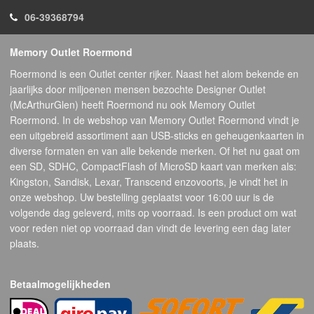
06-39368794
Memory Outlet Roermond
Roermond is een Outlet center rijker. Naast het alom bekende en
jaarlijks door miljoenen mensen bezochte Designer Outlet
(McArthurGlen) heeft Roermond nu ook Memory Outlet
Roermond. In de webshop van Memory Outlet Roermond vindt je
een uitgebreid assortiment aan USB-sticks en geheugenkaarten in
diverse formaten en van alle bekende merken. Of het nu gaat om
een SD, SDHC, CompactFlash of MicroSD kaart van merken als:
Kingston, Sandisk, Lexar, Transcend enzovoorts, je vindt het in
onze webshop. Uw bestelling geplaatst voor 16:00 uur is de
volgende dag geleverd, mits op voorraad. Is een product om wat
voor reden niet op voorraad dan vindt de levering een dag later
plaats.
Betaalmogelijkheden