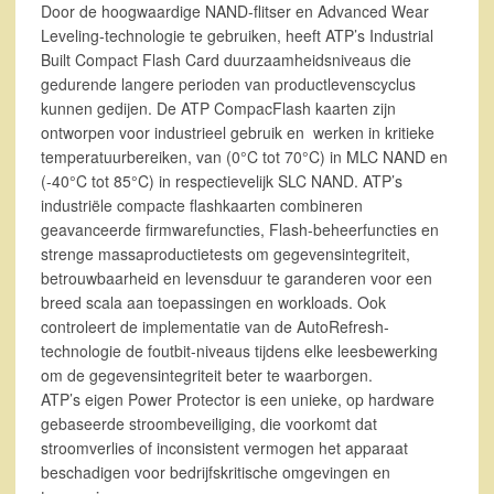
Door de hoogwaardige NAND-flitser en Advanced Wear
Leveling-technologie te gebruiken, heeft ATP’s Industrial
Built Compact Flash Card duurzaamheidsniveaus die
gedurende langere perioden van productlevenscyclus
kunnen gedijen. De ATP CompacFlash kaarten zijn
ontworpen voor industrieel gebruik en werken in kritieke
temperatuurbereiken, van (0°C tot 70°C) in MLC NAND en
(-40°C tot 85°C) in respectievelijk SLC NAND. ATP’s
industriële compacte flashkaarten combineren
geavanceerde firmwarefuncties, Flash-beheerfuncties en
strenge massaproductietests om gegevensintegriteit,
betrouwbaarheid en levensduur te garanderen voor een
breed scala aan toepassingen en workloads. Ook
controleert de implementatie van de AutoRefresh-
technologie de foutbit-niveaus tijdens elke leesbewerking
om de gegevensintegriteit beter te waarborgen.
ATP’s eigen Power Protector is een unieke, op hardware
gebaseerde stroombeveiliging, die voorkomt dat
stroomverlies of inconsistent vermogen het apparaat
beschadigen voor bedrijfskritische omgevingen en