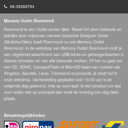
06-39368794
Memory Outlet Roermond
Roermond is een Outlet center rijker. Naast het alom bekende en
jaarlijks door miljoenen mensen bezochte Designer Outlet
(McArthurGlen) heeft Roermond nu ook Memory Outlet
Roermond. In de webshop van Memory Outlet Roermond vindt je
een uitgebreid assortiment aan USB-sticks en geheugenkaarten in
diverse formaten en van alle bekende merken. Of het nu gaat om
een SD, SDHC, CompactFlash of MicroSD kaart van merken als:
Kingston, Sandisk, Lexar, Transcend enzovoorts, je vindt het in
onze webshop. Uw bestelling geplaatst voor 16:00 uur is de
volgende dag geleverd, mits op voorraad. Is een product om wat
voor reden niet op voorraad dan vindt de levering een dag later
plaats.
Betaalmogelijkheden