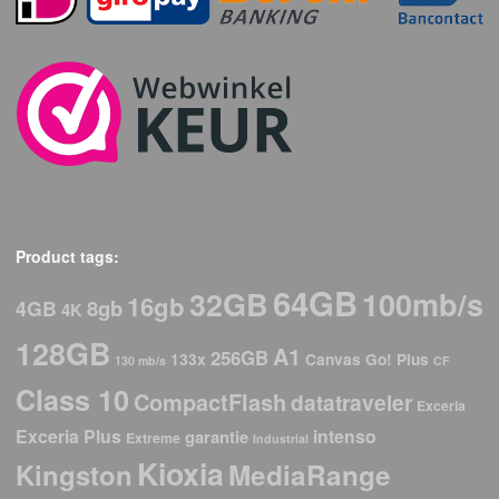
Product tags:
64GB
32GB
100mb/s
16gb
8gb
4GB
4K
128GB
A1
256GB
133x
Canvas Go! Plus
130 mb/s
CF
Class 10
CompactFlash
datatraveler
Exceria
Exceria Plus
intenso
garantie
Extreme
Industrial
Kioxia
Kingston
MediaRange