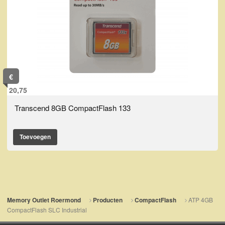
€
20,75
Transcend 8GB CompactFlash 133
Toevoegen
ATP 4GB
Memory Outlet Roermond
Producten
CompactFlash
CompactFlash SLC Industrial