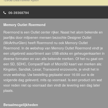
06-39368794
Memory Outlet Roermond
Roermond is een Outlet center rijker. Naast het alom bekende en
jaarlijks door miljoenen mensen bezochte Designer Outlet
(McArthurGlen) heeft Roermond nu ook Memory Outlet
Roermond. In de webshop van Memory Outlet Roermond vindt je
een uitgebreid assortiment aan USB-sticks en geheugenkaarten in
diverse formaten en van alle bekende merken. Of het nu gaat om
een SD, SDHC, CompactFlash of MicroSD kaart van merken als:
Kingston, Sandisk, Lexar, Transcend enzovoorts, je vindt het in
onze webshop. Uw bestelling geplaatst voor 16:00 uur is de
volgende dag geleverd, mits op voorraad. Is een product om wat
voor reden niet op voorraad dan vindt de levering een dag later
plaats.
Betaalmogelijkheden