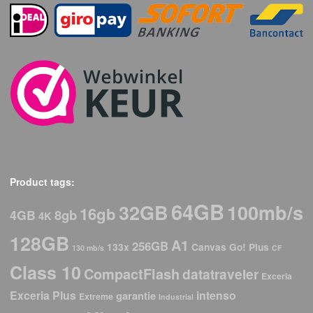
Product tags:
64GB
32GB
100mb/s
16gb
8gb
4GB
4K
128GB
A1
256GB
133x
Canvas Go! Plus
130 mb/s
CF
Class 10
CompactFlash
datatraveler
Exceria
Exceria Plus
intenso
garantie
Extreme
Industrial