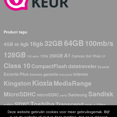
Product tags:
64GB
32GB
100mb/s
16gb
8gb
4GB
4K
128GB
A1
256GB
133x
Canvas Go! Plus
130 mb/s
CF
Class 10
CompactFlash
datatraveler
Exceria
Exceria Plus
intenso
garantie
Extreme
Industrial
Kioxia
Kingston
MediaRange
Sandisk
MicroSDHC
microSDXC
Samsung
partij
Toshiba
SDXC
Transcend
sdhc
Ultra
UHS-1
Deze website gebruikt cookies voor meer gebruiksgemak. Blijf
USB
USb 2.0
USB 3.2
USB 3.0
USB-C
USB 3.1