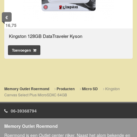
€
16,75
Kingston 128GB DataTraveler Kyson
Toevoegen
Kingston
Memory Outlet Roermond
Producten
Micro SD
Canvas Select Plus MicroSDXC 64GB
06-39368794
Memory Outlet Roermond
Roermond is een Outlet center rijker. Naast het alom bekende en