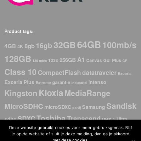
Product tags:
64GB
32GB
100mb/s
16gb
8gb
4GB
4K
128GB
A1
256GB
133x
Canvas Go! Plus
130 mb/s
CF
Class 10
CompactFlash
datatraveler
Exceria
Exceria Plus
intenso
garantie
Extreme
Industrial
Kioxia
Kingston
MediaRange
Sandisk
MicroSDHC
microSDXC
Samsung
partij
Toshiba
SDXC
Transcend
sdhc
Ultra
UHS-1
Deze website gebruikt cookies voor meer gebruiksgemak. Blijf
USB
USb 2.0
USB 3.2
USB 3.0
USB-C
USB 3.1
je op de website of sluit je deze melding, dan ga je akkoord
met deze cookies.