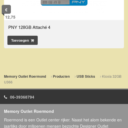
€
12,75
PNY 128GB Attaché 4
Toevoegen
Kioxia 32GB
Memory Outlet Roermond
Producten
USB Sticks
U366
06-39368794
Memory Outlet Roermond
Roermond is een Outlet center rijker. Naast het alom bekende en
jaarlijks door miljoenen mensen bezochte Designer Outlet