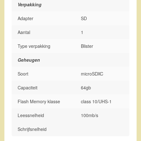
Verpakking
Adapter
SD
Aantal
1
Type verpakking
Blister
Geheugen
Soort
microSDXC
Capaciteit
64gb
Flash Memory klasse
class 10/UHS-1
Leessnelheid
100mb/s
Schrijfsnelheid