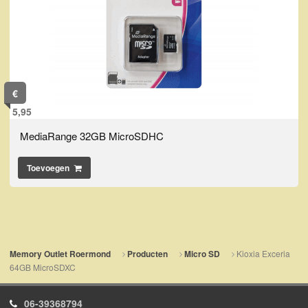
€
5,95
MediaRange 32GB MicroSDHC
Toevoegen
Kioxia Exceria
Memory Outlet Roermond
Producten
Micro SD
64GB MicroSDXC
06-39368794