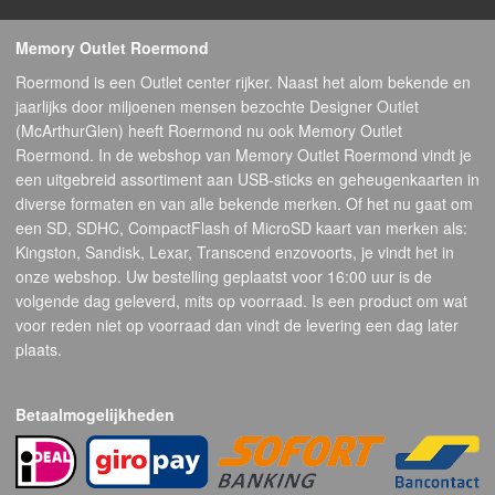
Memory Outlet Roermond
Roermond is een Outlet center rijker. Naast het alom bekende en
jaarlijks door miljoenen mensen bezochte Designer Outlet
(McArthurGlen) heeft Roermond nu ook Memory Outlet
Roermond. In de webshop van Memory Outlet Roermond vindt je
een uitgebreid assortiment aan USB-sticks en geheugenkaarten in
diverse formaten en van alle bekende merken. Of het nu gaat om
een SD, SDHC, CompactFlash of MicroSD kaart van merken als:
Kingston, Sandisk, Lexar, Transcend enzovoorts, je vindt het in
onze webshop. Uw bestelling geplaatst voor 16:00 uur is de
volgende dag geleverd, mits op voorraad. Is een product om wat
voor reden niet op voorraad dan vindt de levering een dag later
plaats.
Betaalmogelijkheden