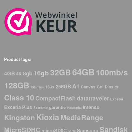
Product tags:
64GB
32GB
100mb/s
16gb
8gb
4GB
4K
128GB
A1
256GB
133x
Canvas Go! Plus
130 mb/s
CF
Class 10
CompactFlash
datatraveler
Exceria
Exceria Plus
intenso
garantie
Extreme
Industrial
Kioxia
Kingston
MediaRange
Sandisk
MicroSDHC
microSDXC
Samsung
partij