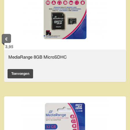
€
3,95
MediaRange 8GB MicroSDHC
Toevoegen