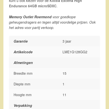
kunt u ook kiezen voor de
Kioxia Exceria High
Endurance 64GB microSDXC
.
Memory Outlet Roermond
voor goedkope
geheugendragers en tegen altijd voordelige prijzen. Ook
het adres voor partij verkoop.
Garantie
3 jaar
Artikelcode
LME1G128GG2
Afmetingen
Breedte mm
15
Diepte mm
1
Hoogte mm
11
Verpakking