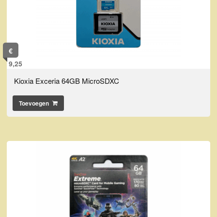
€
9,25
Kioxia Exceria 64GB MicroSDXC
Toevoegen