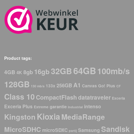
Product tags:
64GB
32GB
100mb/s
16gb
8gb
4GB
4K
128GB
A1
256GB
133x
Canvas Go! Plus
130 mb/s
CF
Class 10
CompactFlash
datatraveler
Exceria
Exceria Plus
intenso
garantie
Extreme
Industrial
Kioxia
Kingston
MediaRange
Sandisk
MicroSDHC
microSDXC
Samsung
partij