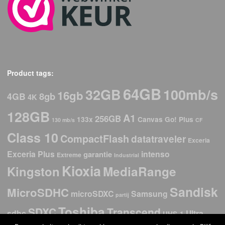
Product tags:
64GB
32GB
100mb/s
16gb
8gb
4GB
4K
128GB
A1
256GB
133x
Canvas Go! Plus
130 mb/s
CF
Class 10
CompactFlash
datatraveler
Exceria
Exceria Plus
intenso
garantie
Extreme
Industrial
Kioxia
Kingston
MediaRange
Sandisk
MicroSDHC
microSDXC
Samsung
partij
Toshiba
SDXC
Transcend
sdhc
Ultra
UHS-1