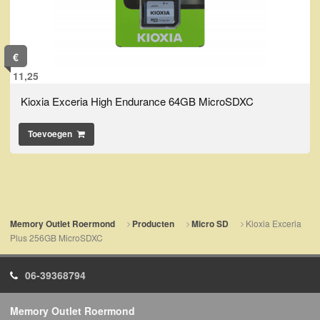
€
11,25
Kioxia Exceria High Endurance 64GB MicroSDXC
Toevoegen
Kioxia Exceria
Memory Outlet Roermond
Producten
Micro SD
Plus 256GB MicroSDXC
06-39368794
Memory Outlet Roermond