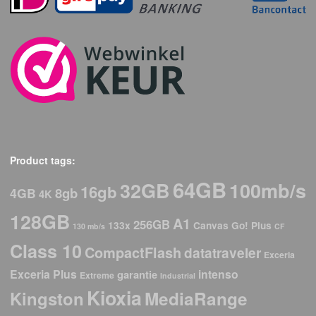
Product tags:
64GB
32GB
100mb/s
16gb
8gb
4GB
4K
128GB
A1
256GB
133x
Canvas Go! Plus
130 mb/s
CF
Class 10
CompactFlash
datatraveler
Exceria
Exceria Plus
intenso
garantie
Extreme
Industrial
Kioxia
Kingston
MediaRange