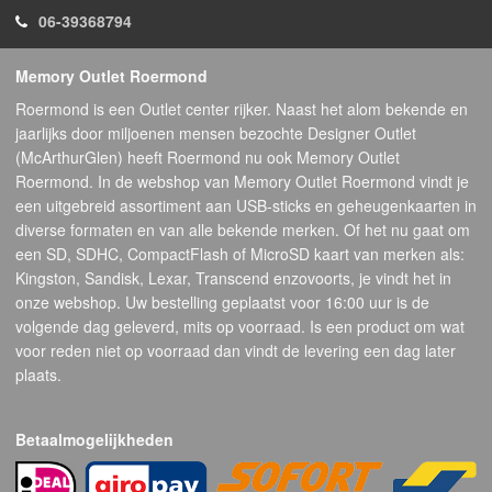
06-39368794
Memory Outlet Roermond
Roermond is een Outlet center rijker. Naast het alom bekende en
jaarlijks door miljoenen mensen bezochte Designer Outlet
(McArthurGlen) heeft Roermond nu ook Memory Outlet
Roermond. In de webshop van Memory Outlet Roermond vindt je
een uitgebreid assortiment aan USB-sticks en geheugenkaarten in
diverse formaten en van alle bekende merken. Of het nu gaat om
een SD, SDHC, CompactFlash of MicroSD kaart van merken als:
Kingston, Sandisk, Lexar, Transcend enzovoorts, je vindt het in
onze webshop. Uw bestelling geplaatst voor 16:00 uur is de
volgende dag geleverd, mits op voorraad. Is een product om wat
voor reden niet op voorraad dan vindt de levering een dag later
plaats.
Betaalmogelijkheden