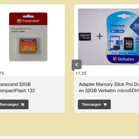
€
75
11,25
ranscend 32GB
Adapter Memory Stick Pro D
ompactFlash 133
en 32GB Verbatim microSD
Toevoegen
Toevoegen