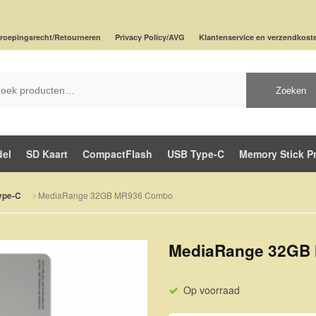
roepingsrecht/Retourneren
Privacy Policy/AVG
Klantenservice en verzendkost
Zoeken
del
SD Kaart
CompactFlash
USB Type-C
Memory Stick P
MediaRange 32GB MR936 Combo
ype-C
MediaRange 32GB
Op voorraad