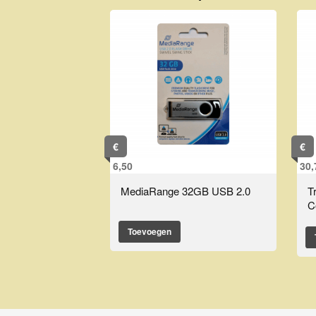
€
€
6,50
30,
MediaRange 32GB USB 2.0
T
C
Toevoegen