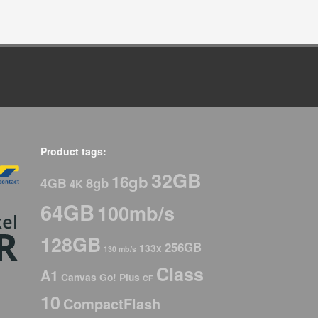
Product tags:
32GB
16gb
8gb
4GB
4K
64GB
100mb/s
128GB
256GB
133x
130 mb/s
Class
A1
Canvas Go! Plus
CF
10
CompactFlash