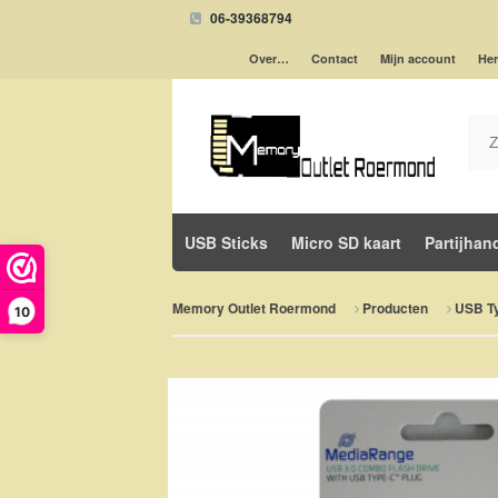
06-39368794
Over…
Contact
Mijn account
Her
USB Sticks
Micro SD kaart
Partijhan
Memory Outlet Roermond
Producten
USB T
10