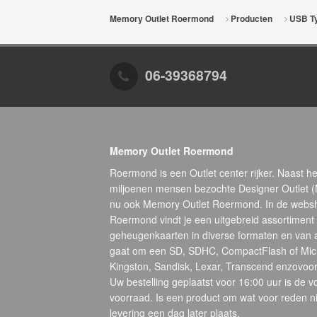
Memory Outlet Roermond
Producten
USB T
06-39368794
Memory Outlet Roermond
Roermond is een Outlet center rijker. Naast he
miljoenen mensen bezochte Designer Outlet 
nu ook Memory Outlet Roermond. In de webs
Roermond vindt je een uitgebreid assortiment
geheugenkaarten in diverse formaten en van 
gaat om een SD, SDHC, CompactFlash of Micr
Kingston, Sandisk, Lexar, Transcend enzovoort
Uw bestelling geplaatst voor 16:00 uur is de 
voorraad. Is een product om wat voor reden ni
levering een dag later plaats.