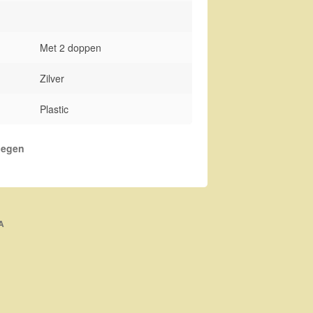
Met 2 doppen
Zilver
Plastic
oegen
A