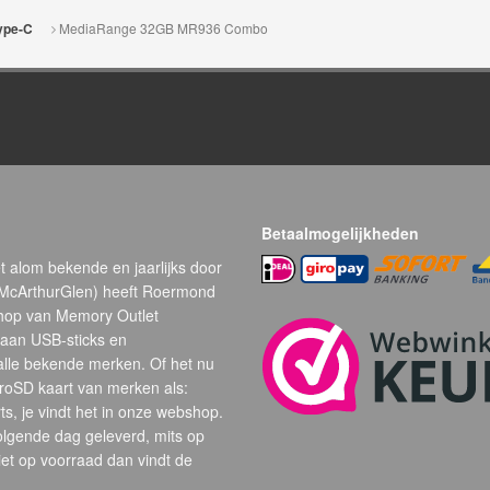
MediaRange 32GB MR936 Combo
ype-C
Betaalmogelijkheden
t alom bekende en jaarlijks door
(McArthurGlen) heeft Roermond
hop van Memory Outlet
 aan USB-sticks en
alle bekende merken. Of het nu
oSD kaart van merken als:
s, je vindt het in onze webshop.
volgende dag geleverd, mits op
et op voorraad dan vindt de