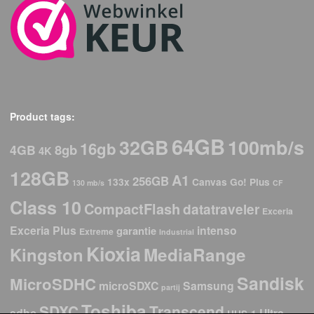
Product tags:
64GB
32GB
100mb/s
16gb
8gb
4GB
4K
128GB
A1
256GB
133x
Canvas Go! Plus
130 mb/s
CF
Class 10
CompactFlash
datatraveler
Exceria
Exceria Plus
intenso
garantie
Extreme
Industrial
Kioxia
Kingston
MediaRange
Sandisk
MicroSDHC
microSDXC
Samsung
partij
Toshiba
SDXC
Transcend
sdhc
Ultra
UHS-1