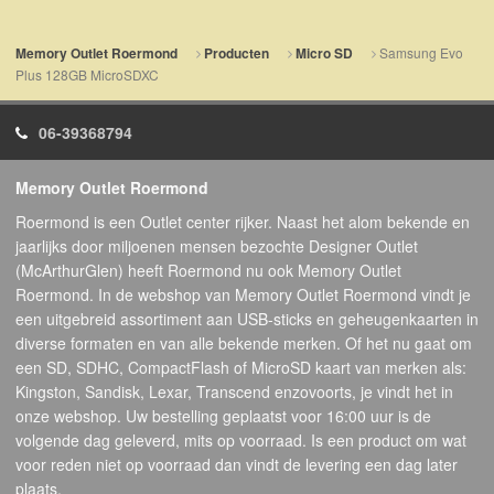
Samsung Evo
Memory Outlet Roermond
Producten
Micro SD
Plus 128GB MicroSDXC
06-39368794
Memory Outlet Roermond
Roermond is een Outlet center rijker. Naast het alom bekende en
jaarlijks door miljoenen mensen bezochte Designer Outlet
(McArthurGlen) heeft Roermond nu ook Memory Outlet
Roermond. In de webshop van Memory Outlet Roermond vindt je
een uitgebreid assortiment aan USB-sticks en geheugenkaarten in
diverse formaten en van alle bekende merken. Of het nu gaat om
een SD, SDHC, CompactFlash of MicroSD kaart van merken als:
Kingston, Sandisk, Lexar, Transcend enzovoorts, je vindt het in
onze webshop. Uw bestelling geplaatst voor 16:00 uur is de
volgende dag geleverd, mits op voorraad. Is een product om wat
voor reden niet op voorraad dan vindt de levering een dag later
plaats.