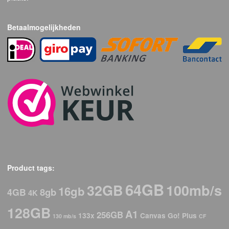
Betaalmogelijkheden
Product tags:
64GB
32GB
100mb/s
16gb
8gb
4GB
4K
128GB
A1
256GB
133x
Canvas Go! Plus
130 mb/s
CF