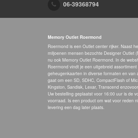
06-39368794
Memory Outlet Roermond
Roermond is een Outlet center rijker. Naast he
miljoenen mensen bezochte Designer Outlet 
nu ook Memory Outlet Roermond. In de webs
Roermond vindt je een uitgebreid assortiment
geheugenkaarten in diverse formaten en van 
gaat om een SD, SDHC, CompactFlash of Micr
Kingston, Sandisk, Lexar, Transcend enzovoort
Uw bestelling geplaatst voor 16:00 uur is de 
voorraad. Is een product om wat voor reden ni
levering een dag later plaats.