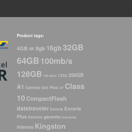
Product tags:
32GB
16gb
8gb
4GB
4K
64GB
100mb/s
128GB
256GB
133x
130 mb/s
Class
A1
Canvas Go! Plus
CF
10
CompactFlash
datatraveler
Exceria
Exceria
Plus
garantie
Extreme
Industrial
Kingston
intenso