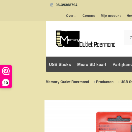
06-39368794
Over…
Contact
Mijn account
Her
USB Sticks
Micro SD kaart
Partijhan
Memory Outlet Roermond
Producten
USB St
10