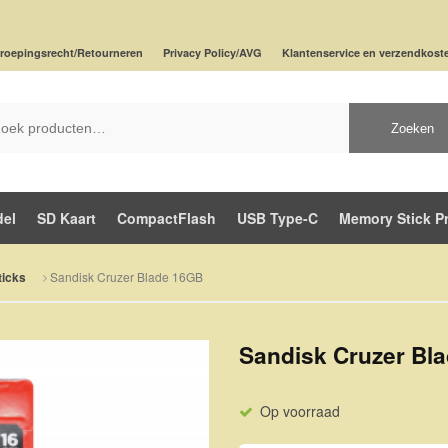
roepingsrecht/Retourneren
Privacy Policy/AVG
Klantenservice en verzendkost
Zoeken
del
SD Kaart
CompactFlash
USB Type-C
Memory Stick P
Sandisk Cruzer Blade 16GB
icks
Sandisk Cruzer Bl
Op voorraad