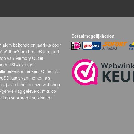
Betaalmogelijkheden
t alom bekende en jaarlijks door
(McArthurGlen) heeft Roermond
hop van Memory Outlet
 aan USB-sticks en
alle bekende merken. Of het nu
oSD kaart van merken als:
s, je vindt het in onze webshop.
volgende dag geleverd, mits op
et op voorraad dan vindt de