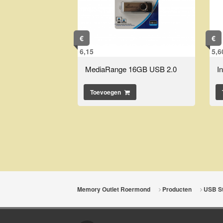
€
€
6,15
5,6
MediaRange 16GB USB 2.0
I
Toevoegen
Memory Outlet Roermond
Producten
USB St