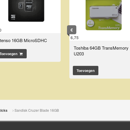
€
0
6,75
ntenso 16GB MicroSDHC
Toshiba 64GB TransMemory
U203
Toevoegen
Toevoegen
Sandisk Cruzer Blade 16GB
icks