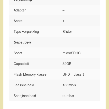
Adapter
–
Aantal
1
Type verpakking
Blister
Geheugen
Soort
microSDHC
Capaciteit
32GB
Flash Memory klasse
UHD – class 3
Leessnelheid
100mb/s
Schrijfsnelheid
60mb/s