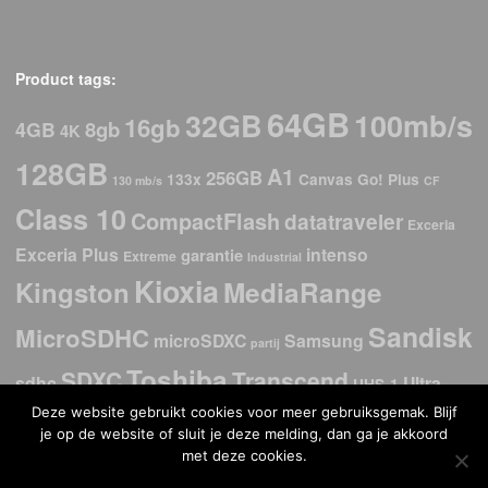
Product tags:
64GB
32GB
100mb/s
16gb
8gb
4GB
4K
128GB
A1
256GB
133x
Canvas Go! Plus
130 mb/s
CF
Class 10
CompactFlash
datatraveler
Exceria
Exceria Plus
intenso
garantie
Extreme
Industrial
Kioxia
Kingston
MediaRange
Sandisk
MicroSDHC
microSDXC
Samsung
partij
Toshiba
SDXC
Transcend
sdhc
Ultra
UHS-1
Deze website gebruikt cookies voor meer gebruiksgemak. Blijf
USB
USb 2.0
USB 3.2
USB 3.0
USB-C
USB 3.1
je op de website of sluit je deze melding, dan ga je akkoord
stick
met deze cookies.
V30
Verbatim