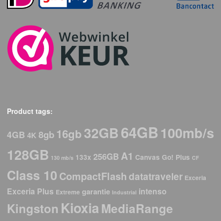
Product tags:
64GB
32GB
100mb/s
16gb
8gb
4GB
4K
128GB
A1
256GB
133x
Canvas Go! Plus
130 mb/s
CF
Class 10
CompactFlash
datatraveler
Exceria
Exceria Plus
intenso
garantie
Extreme
Industrial
Kioxia
Kingston
MediaRange