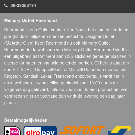
06-39368794
Memory Outlet Roermond
Roermond is een Outlet center rijker. Naast het alom bekende en
jaarlijks door miljoenen mensen bezochte Designer Outlet
(McArthurGlen) heeft Roermond nu ook Memory Outlet
Roermond. In de webshop van Memory Outlet Roermond vindt je
een uitgebreid assortiment aan USB-sticks en geheugenkaarten in
diverse formaten en van alle bekende merken. Of het nu gaat om
een SD, SDHC, CompactFlash of MicroSD kaart van merken als:
Kingston, Sandisk, Lexar, Transcend enzovoorts, je vindt het in
onze webshop. Uw bestelling geplaatst voor 16:00 uur is de
volgende dag geleverd, mits op voorraad. Is een product om wat
voor reden niet op voorraad dan vindt de levering een dag later
plaats.
Betaalmogelijkheden