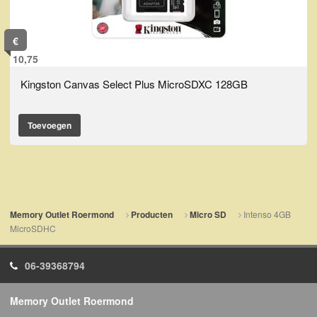
€
10,75
Kingston Canvas Select Plus MicroSDXC 128GB
Toevoegen
Intenso 4GB
Memory Outlet Roermond
Producten
Micro SD
MicroSDHC
06-39368794
Memory Outlet Roermond