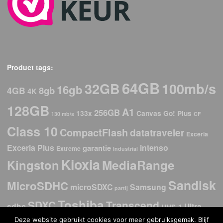
Product tags:
64GB
32GB
100mb/s
16gb
8gb
4GB
4K
128GB
A1
256GB
133x
Canvas Go! Plus
130 mb/s
CF
Class 10
CompactFlash
datatraveler
Exceria
Exceria Plus
intenso
garantie
Extreme
Industrial
Kioxia
Kingston
MediaRange
Sandisk
MicroSDHC
microSDXC
Samsung
partij
Toshiba
SDXC
Transcend
sdhc
Ultra
UHS-1
Deze website gebruikt cookies voor meer gebruiksgemak. Blijf