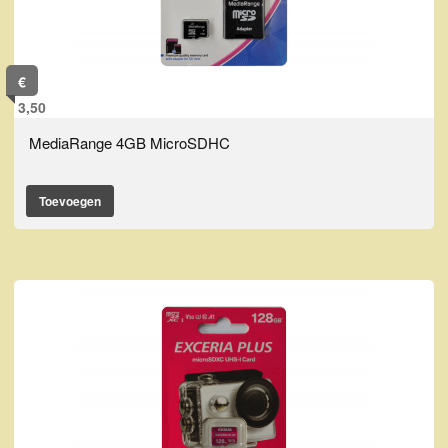
€
3,50
MediaRange 4GB MicroSDHC
Toevoegen