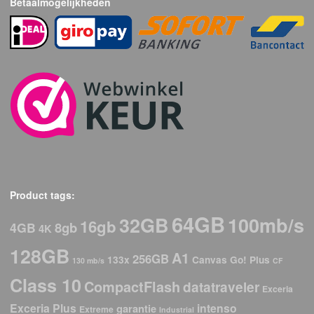
Betaalmogelijkheden
Product tags:
64GB
32GB
100mb/s
16gb
8gb
4GB
4K
128GB
A1
256GB
133x
Canvas Go! Plus
130 mb/s
CF
Class 10
CompactFlash
datatraveler
Exceria
Exceria Plus
intenso
garantie
Extreme
Industrial