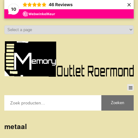
×
46
Reviews
10
Zoeken
metaal