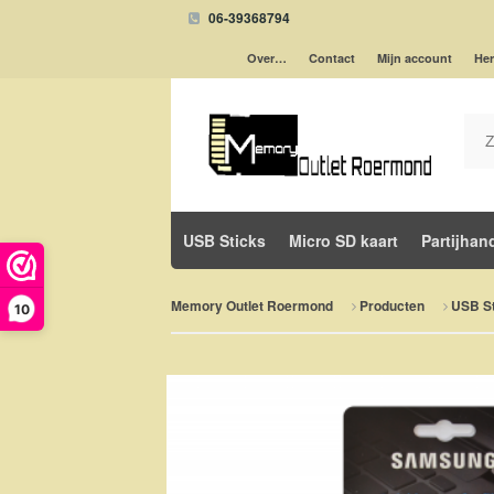
06-39368794
Over…
Contact
Mijn account
Her
USB Sticks
Micro SD kaart
Partijhan
Memory Outlet Roermond
Producten
USB St
10