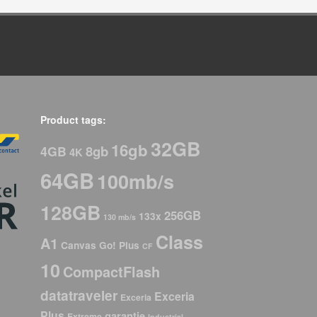
Product tags:
32GB
16gb
8gb
4GB
4K
64GB
100mb/s
128GB
256GB
133x
130 mb/s
Class
A1
Canvas Go! Plus
CF
10
CompactFlash
datatraveler
Exceria
Exceria
Plus
garantie
Extreme
Industrial