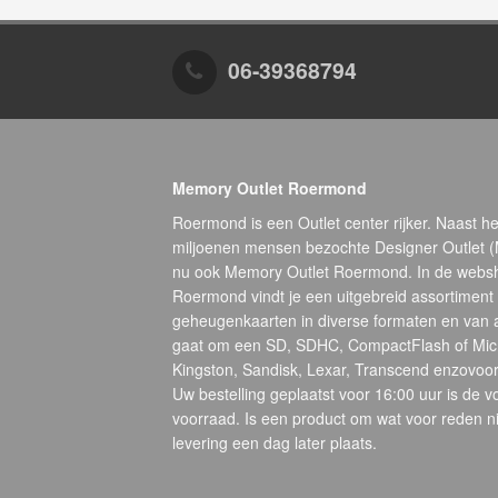
06-39368794
Memory Outlet Roermond
Roermond is een Outlet center rijker. Naast he
miljoenen mensen bezochte Designer Outlet 
nu ook Memory Outlet Roermond. In de webs
Roermond vindt je een uitgebreid assortiment
geheugenkaarten in diverse formaten en van 
gaat om een SD, SDHC, CompactFlash of Micr
Kingston, Sandisk, Lexar, Transcend enzovoort
Uw bestelling geplaatst voor 16:00 uur is de 
voorraad. Is een product om wat voor reden ni
levering een dag later plaats.