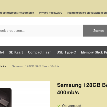
roepingsrecht/Retourneren
Privacy Policy/AVG
Klantenservice en verzendkost
Zoeken
del
SD Kaart
CompactFlash
USB Type-C
Memory Stick P
Samsung 128GB BAR Plus 400mb/s
icks
Samsung 128GB B
400mb/s
Op voorraad