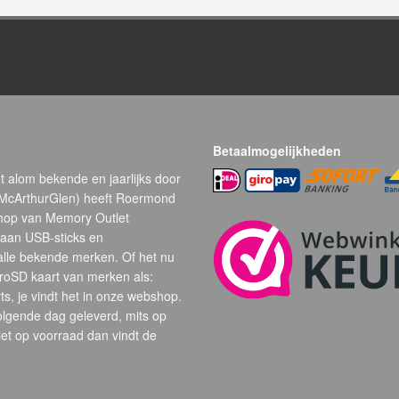
Betaalmogelijkheden
t alom bekende en jaarlijks door
(McArthurGlen) heeft Roermond
hop van Memory Outlet
 aan USB-sticks en
alle bekende merken. Of het nu
oSD kaart van merken als:
s, je vindt het in onze webshop.
volgende dag geleverd, mits op
et op voorraad dan vindt de