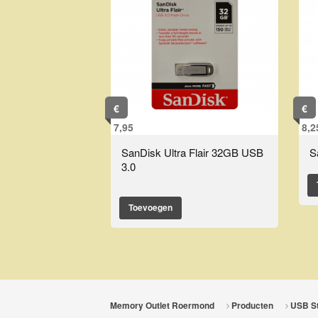
€
€
7,95
8,2
SanDisk Ultra Flair 32GB USB
S
3.0
Toevoegen
Memory Outlet Roermond
Producten
USB St