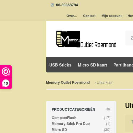
06-39368794
Over…
Contact
Mijn account
Her
USB Sticks
Micro SD kaart
Partijhan
Ultra Flair
Memory Outlet Roermond
10
Ul
PRODUCTCATEGORIEËN
(17)
CompactFlash
(1)
Memory Stick Pro Duo
(30)
Micro SD