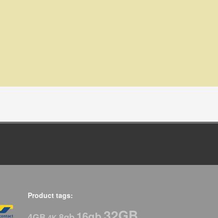
Product tags:
32GB
16gb
8gb
4GB
4K