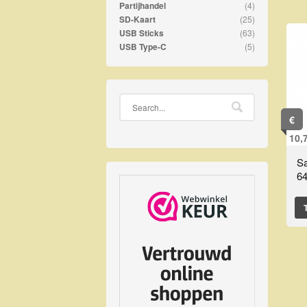
(4)
Partijhandel
(25)
SD-Kaart
(63)
USB Sticks
(5)
USB Type-C
€
10,
Sa
6