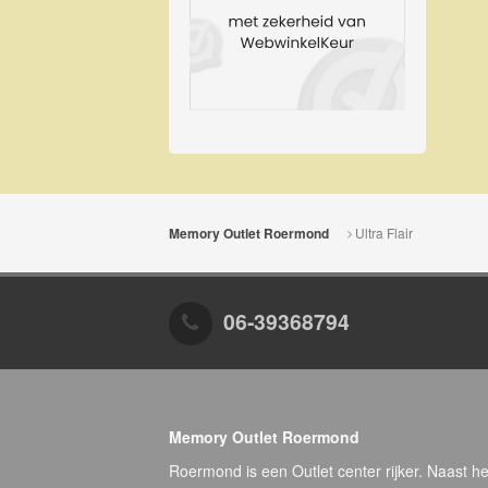
Ultra Flair
Memory Outlet Roermond
06-39368794
Memory Outlet Roermond
Roermond is een Outlet center rijker. Naast he