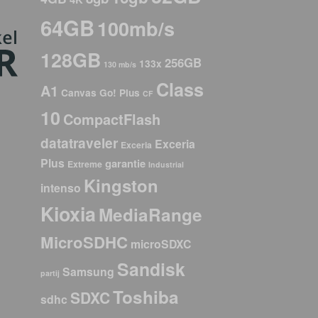
64GB
100mb/s
128GB
256GB
133x
130 mb/s
Class
A1
Canvas Go! Plus
CF
10
CompactFlash
datatraveler
Exceria
Exceria
Plus
garantie
Extreme
Industrial
Kingston
intenso
Kioxia
MediaRange
MicroSDHC
microSDXC
Sandisk
Samsung
partij
Toshiba
SDXC
sdhc