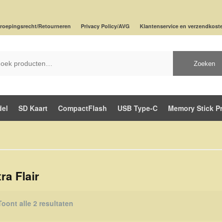
roepingsrecht/Retourneren
Privacy Policy/AVG
Klantenservice en verzendkost
Zoeken
del
SD Kaart
CompactFlash
USB Type-C
Memory Stick P
tra Flair
Toont alle 2 resultaten