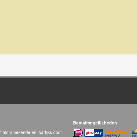
Betaalmogelijkheden
t alom bekende en jaarlijks door