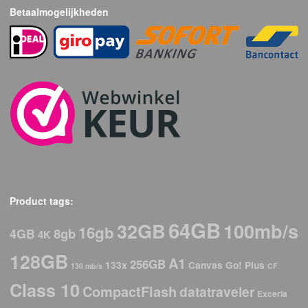
Betaalmogelijkheden
Product tags:
64GB
32GB
100mb/s
16gb
8gb
4GB
4K
128GB
A1
256GB
133x
Canvas Go! Plus
130 mb/s
CF
Class 10
CompactFlash
datatraveler
Exceria