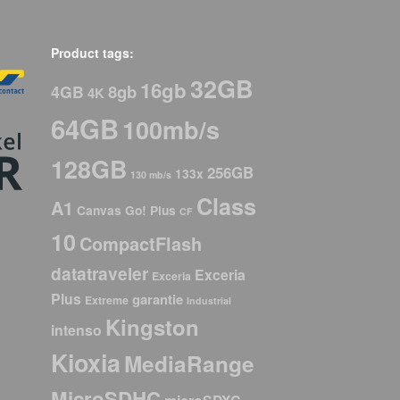
Product tags:
32GB
16gb
8gb
4GB
4K
64GB
100mb/s
128GB
256GB
133x
130 mb/s
Class
A1
Canvas Go! Plus
CF
10
CompactFlash
datatraveler
Exceria
Exceria
Plus
garantie
Extreme
Industrial
Kingston
intenso
Kioxia
MediaRange
MicroSDHC