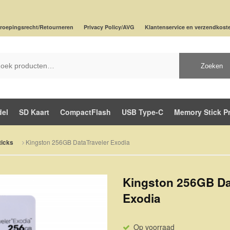
roepingsrecht/Retourneren
Privacy Policy/AVG
Klantenservice en verzendkost
Zoeken
del
SD Kaart
CompactFlash
USB Type-C
Memory Stick P
Kingston 256GB DataTraveler Exodia
icks
Kingston 256GB Da
Exodia
Op voorraad