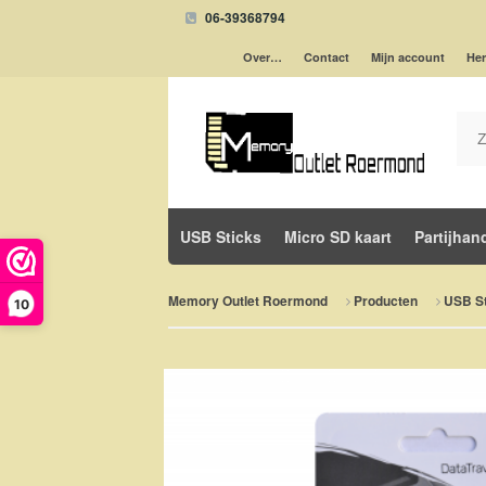
06-39368794
Over…
Contact
Mijn account
Her
USB Sticks
Micro SD kaart
Partijhan
Memory Outlet Roermond
Producten
USB St
10