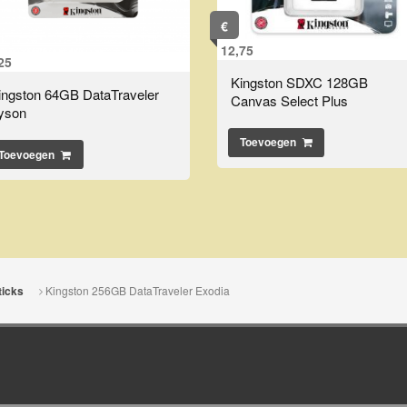
€
12,75
25
Kingston SDXC 128GB
ingston 64GB DataTraveler
Canvas Select Plus
yson
Toevoegen
Toevoegen
Kingston 256GB DataTraveler Exodia
icks