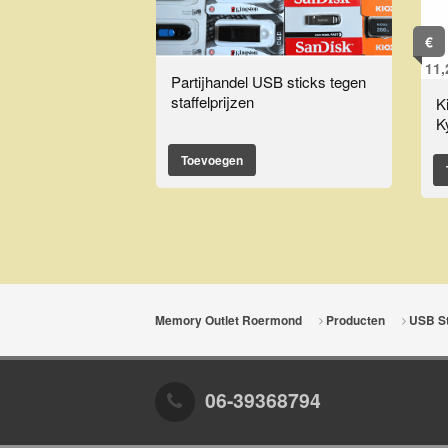
€
11,
Partijhandel USB sticks tegen
staffelprijzen
K
K
Toevoegen
Memory Outlet Roermond
Producten
USB St
06-39368794