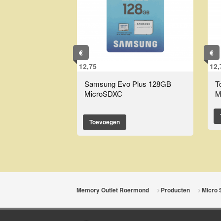
€
€
12,75
12,
Samsung Evo Plus 128GB
T
MicroSDXC
M
Toevoegen
Memory Outlet Roermond
Producten
Micro 