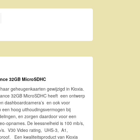
e 32GB MicroSDHC aantal
rance 32GB MicroSDHC
 haar geheugenkaarten gewijzigd in Kioxia.
urance 32GB MicroSDHC heeft een ontwerp
- en dashboardcamera’s en ook voor
 een hoog uithoudingsvermogen bij
ndelingen, en zorgen daardoor voor een
ideo-opnames. De leessnelheid is 100 mb/s,
mb/s. V30 Video rating, UHS-3, A1,
roof. Een kwaliteitsproduct van Kioxia