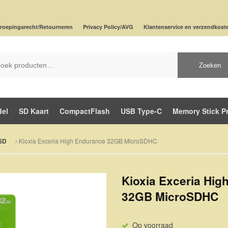
roepingsrecht/Retourneren
Privacy Policy/AVG
Klantenservice en verzendkost
Zoeken
del
SD Kaart
CompactFlash
USB Type-C
Memory Stick P
Kioxia Exceria High Endurance 32GB MicroSDHC
SD
Kioxia Exceria Hig
32GB MicroSDHC
Op voorraad