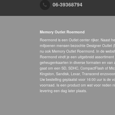
06-39368794
Memory Outlet Roermond
Roermond is een Outlet center rijker. Naast he
miljoenen mensen bezochte Designer Outlet 
nu ook Memory Outlet Roermond. In de webs
Roermond vindt je een uitgebreid assortiment
geheugenkaarten in diverse formaten en van 
gaat om een SD, SDHC, CompactFlash of Micr
Kingston, Sandisk, Lexar, Transcend enzovoort
Uw bestelling geplaatst voor 16:00 uur is de 
voorraad. Is een product om wat voor reden ni
levering een dag later plaats.