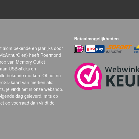
Betaalmogelijkheden
t alom bekende en jaarlijks door
(McArthurGlen) heeft Roermond
hop van Memory Outlet
 aan USB-sticks en
alle bekende merken. Of het nu
oSD kaart van merken als:
s, je vindt het in onze webshop.
volgende dag geleverd, mits op
et op voorraad dan vindt de