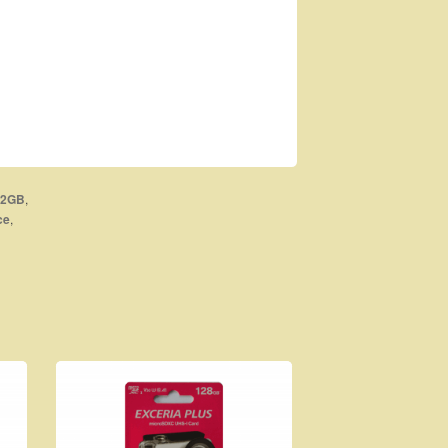
,
32GB
,
ce