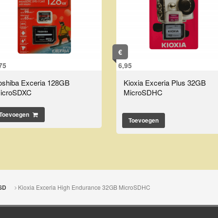
€
75
6,95
oshiba Exceria 128GB
Kioxia Exceria Plus 32GB
icroSDXC
MicroSDHC
Toevoegen
Toevoegen
Kioxia Exceria High Endurance 32GB MicroSDHC
SD