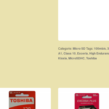
Categorie:
Tags:
,
Micro SD
100mb/s
,
,
,
A1
Class 10
Exceria
High Enduran
,
,
Kioxia
MicroSDHC
Toshiba