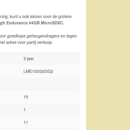
ering, kunt u ook kiezen voor de grotere
High Endurance 64GB MicroSDXC
.
oor goedkope geheugendragers en tegen
 het adres voor partij verkoop.
3 jaar
LME1G032GG2
15
1
11