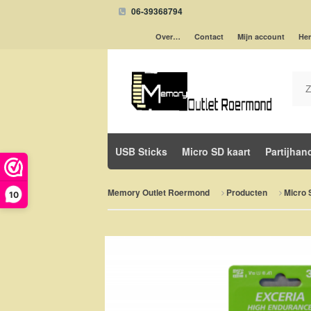
06-39368794
Over…
Contact
Mijn account
Her
USB Sticks
Micro SD kaart
Partijhan
Memory Outlet Roermond
Producten
Micro 
10