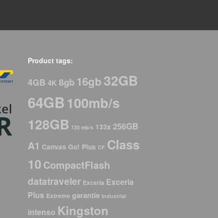
Product tags:
32GB
16gb
8gb
4GB
4K
64GB
100mb/s
128GB
256GB
133x
130 mb/s
Class
A1
Canvas Go! Plus
CF
10
CompactFlash
datatraveler
Exceria
Exceria
Plus
garantie
Extreme
Industrial
Kingston
intenso