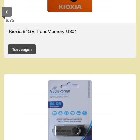
€
6,75
Kioxia 64GB TransMemory U301
Toevoegen