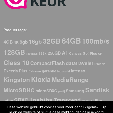
Product tags:
64GB
32GB
100mb/s
16gb
8gb
4GB
4K
128GB
A1
256GB
133x
Canvas Go! Plus
130 mb/s
CF
Class 10
CompactFlash
datatraveler
Exceria
Exceria Plus
intenso
garantie
Extreme
Industrial
Kioxia
Kingston
MediaRange
Sandisk
MicroSDHC
microSDXC
Samsung
partij
Toshiba
SDXC
Transcend
sdhc
Ultra
UHS-1
Deze website gebruikt cookies voor meer gebruiksgemak. Blijf
USB
USb 2.0
USB 3.2
USB 3.0
USB-C
USB 3.1
je op de website of sluit je deze melding, dan ga je akkoord