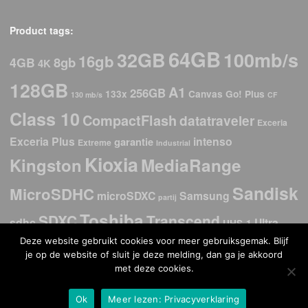
Product tags:
64GB
32GB
100mb/s
16gb
8gb
4GB
4K
128GB
A1
256GB
133x
Canvas Go! Plus
130 mb/s
CF
Class 10
CompactFlash
datatraveler
Exceria
Exceria Plus
intenso
garantie
Extreme
Industrial
Kioxia
Kingston
MediaRange
Sandisk
MicroSDHC
microSDXC
Samsung
partij
Toshiba
SDXC
Transcend
sdhc
Ultra
UHS-1
Deze website gebruikt cookies voor meer gebruiksgemak. Blijf
USB
USb 2.0
USB 3.2
USB 3.0
USB-C
USB 3.1
je op de website of sluit je deze melding, dan ga je akkoord
stick
met deze cookies.
V30
Verbatim
Ok
Meer lezen: Privacyverklaring