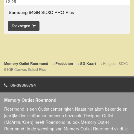
12,25
Samsung 64GB SDXC PRO Plus
Toevoegen
Kingston SDXC
Memory Outlet Roermond
Producten
SD-Kaart
64GB Canvas Select Plus
06-39368794
Memory Outlet Roermond
Roermond is een Outlet center rijker. Naast het alom bekende en
jaarlijks door miljoenen mensen bezochte Designer Outlet
(McArthurGlen) heeft Roermond nu ook Memory Outlet
Roermond. In de webshop van Memory Outlet Roermond vindt je