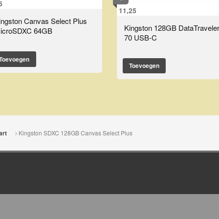
5
11,25
ingston Canvas Select Plus
Kingston 128GB DataTravele
icroSDXC 64GB
70 USB-C
Toevoegen
Toevoegen
Kingston SDXC 128GB Canvas Select Plus
art