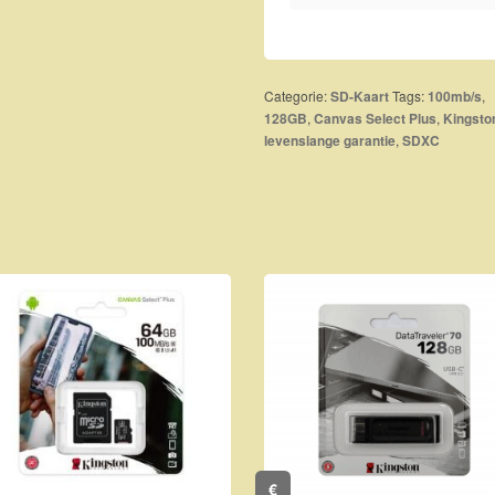
Categorie:
Tags:
,
SD-Kaart
100mb/s
,
,
128GB
Canvas Select Plus
Kingsto
,
levenslange garantie
SDXC
€