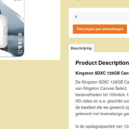
Kingston SDXC 128GB Canvas S
Toevoegen aan winkelwagen
Beschrijving
Product Description
Kingston SDXC 128GB Canv
De Kingston SDXC 128GB Canv
van Kingston Canvas Select. 
leessnelheden tot 100mb/s. H
HD-video en o.a. geschikt vo
de kwaliteit die we gewend z
geleverd met levenslange gar
Is de opslagcapaciteit van 12