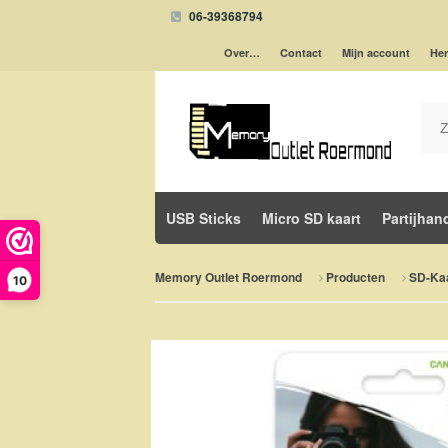
06-39368794
Over…
Contact
Mijn account
Her
USB Sticks
Micro SD kaart
Partijhan
Memory Outlet Roermond
Producten
SD-Ka
10