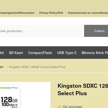
roepingsrecht/Retourneren
Privacy Policy/AVG
Klantenservice en verzendkost
Zoeken
del
SD Kaart
CompactFlash
USB Type-C
Memory Stick P
Kingston SDXC 128GB Canvas Select Plus
art
Kingston SDXC 12
Select Plus
Op voorraad