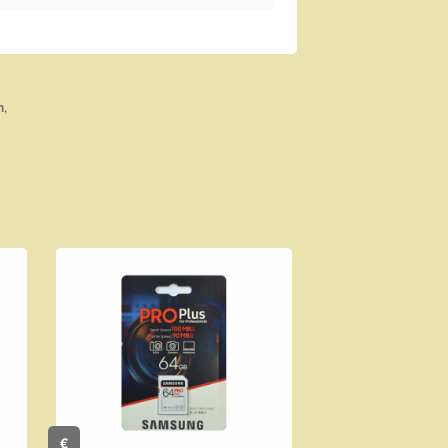
,
n
€