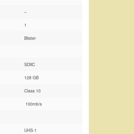
–
1
Blister
SDXC
128 GB
Class 10
100mb/s
UHS-1