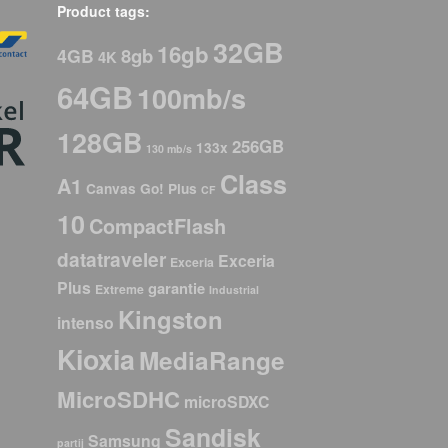
Product tags:
32GB
16gb
8gb
4GB
4K
64GB
100mb/s
128GB
256GB
133x
130 mb/s
Class
A1
Canvas Go! Plus
CF
10
CompactFlash
datatraveler
Exceria
Exceria
Plus
garantie
Extreme
Industrial
Kingston
intenso
Kioxia
MediaRange
MicroSDHC
microSDXC
Sandisk
Samsung
partij