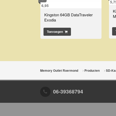
5,7
6,95
K
Kingston 64GB DataTraveler
M
Exodia
Toevoegen
Memory Outlet Roermond
Producten
SD-Ka
06-39368794