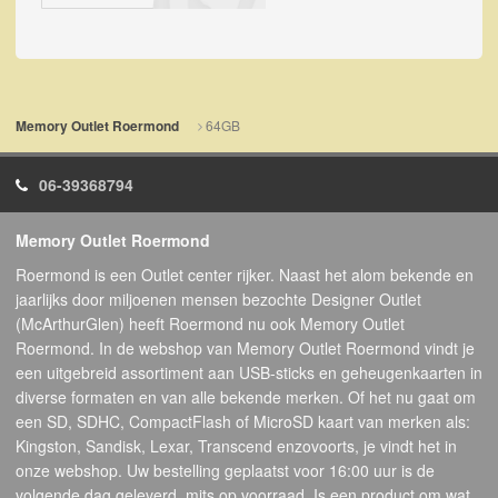
64GB
Memory Outlet Roermond
06-39368794
Memory Outlet Roermond
Roermond is een Outlet center rijker. Naast het alom bekende en
jaarlijks door miljoenen mensen bezochte Designer Outlet
(McArthurGlen) heeft Roermond nu ook Memory Outlet
Roermond. In de webshop van Memory Outlet Roermond vindt je
een uitgebreid assortiment aan USB-sticks en geheugenkaarten in
diverse formaten en van alle bekende merken. Of het nu gaat om
een SD, SDHC, CompactFlash of MicroSD kaart van merken als:
Kingston, Sandisk, Lexar, Transcend enzovoorts, je vindt het in
onze webshop. Uw bestelling geplaatst voor 16:00 uur is de
volgende dag geleverd, mits op voorraad. Is een product om wat